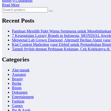
Bisnis
0 Comments
Read More
Recent Posts
Panduan Memilih Palet Warna Sempurna untuk Menghidupka
7 Keunggulan Luxury Brands in Indonesia, MONDIAL Jewele
Mengenal Lab Grown Diamond, Alternatif Berlian Alami yang
Kiat Content Marketing yang Efektif untuk Pertumbuhan Bisni
Tampil Stylish dengan Perhiasan Kekinian, Cek Koleksinya d
Categories
Alat masak
Asuransi
Beauty
Berita
Bisnis
Dokumen
Entertainment
Fashion
Games
Ibu & Anak