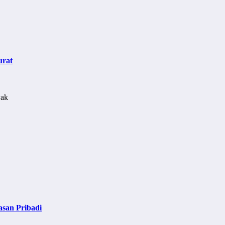
urat
asan Pribadi