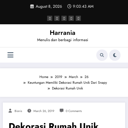
Skip
August 8, 2026
9:03:43 AM
to
content
Harrania
Menulis dan berbagi informasi
Home
2019
March
26
Keuntungan Memiliki Dekorasi Rumah Unik Dari Snapy
Dekorasi Rumah Unik
Bisnis
March 26, 2019
0 Comments
Dekorasi Rumah Unik