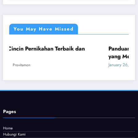
You May Have Missed
ahan Terbaik dan
Panduan Mudah Beli Cincin 
UMUM
yang Menguntungkan
January 26, 2026
Provitamon
Pages
Home
Hubungi Kami