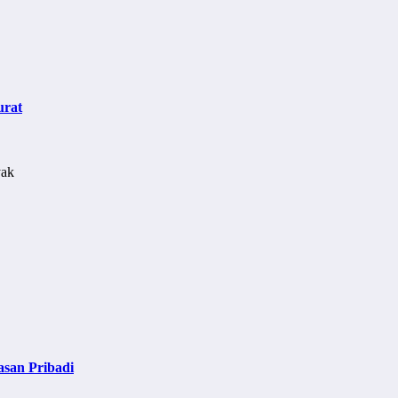
urat
asan Pribadi