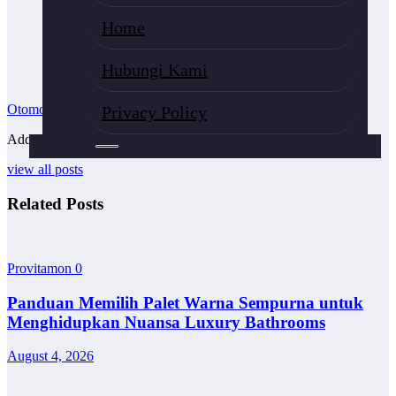
Home
Hubungi Kami
Otomotif
Privacy Policy
Add your Biographical Information.
Edit your Profile
now.
view all posts
Related Posts
Provitamon
0
Panduan Memilih Palet Warna Sempurna untuk
Menghidupkan Nuansa Luxury Bathrooms
August 4, 2026