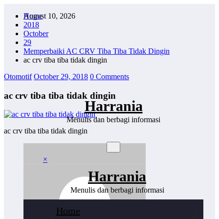
Skip
August 10, 2026
Home
to
2018
content
October
29
Memperbaiki AC CRV Tiba Tiba Tidak Dingin
ac crv tiba tiba tidak dingin
Otomotif
October 29, 2018
0 Comments
ac crv tiba tiba tidak dingin
Harrania
Menulis dan berbagi informasi
ac crv tiba tiba tidak dingin
×
Harrania
Menulis dan berbagi informasi
Home