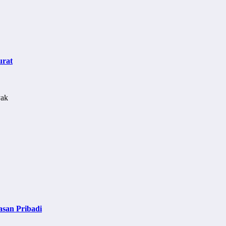
urat
asan Pribadi