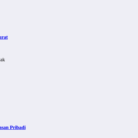
urat
asan Pribadi