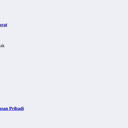
urat
asan Pribadi