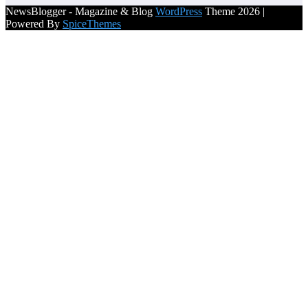
NewsBlogger - Magazine & Blog
WordPress
Theme 2026 |
Powered By
SpiceThemes