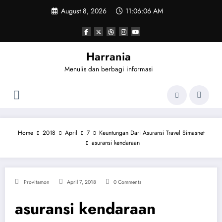
Skip
August 8, 2026
11:06:06 AM
to
content
Harrania
Menulis dan berbagi informasi
Home
2018
April
7
Keuntungan Dari Asuransi Travel Simasnet
asuransi kendaraan
Provitamon
April 7, 2018
0 Comments
asuransi kendaraan