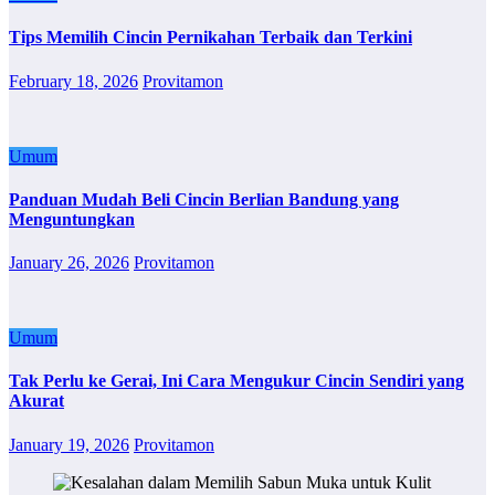
Tips Memilih Cincin Pernikahan Terbaik dan Terkini
February 18, 2026
Provitamon
Umum
Panduan Mudah Beli Cincin Berlian Bandung yang
Menguntungkan
January 26, 2026
Provitamon
Umum
Tak Perlu ke Gerai, Ini Cara Mengukur Cincin Sendiri yang
Akurat
January 19, 2026
Provitamon