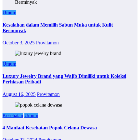
Umum
Kesalahan dalam Memilih Sabun Muka untuk Kulit
Berminyak
October 3, 2025
Provitamon
Umum
Luxury Jewelry Brand yang Wajib Dimiliki untuk Koleksi
Perhiasan Pribadi
August 16, 2025
Provitamon
Kesehatan
Umum
4 Manfaat Kesehatan Popok Celana Dewasa
October 23, 2024
Provitamon