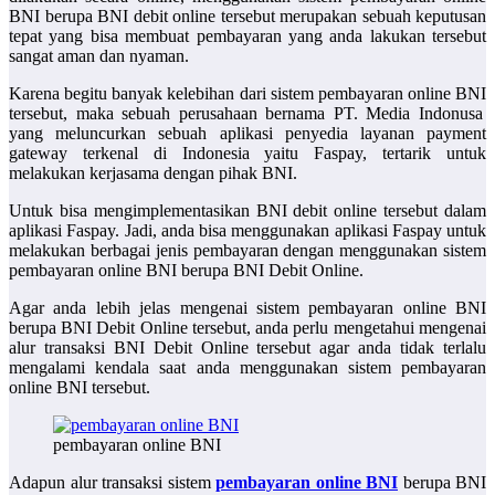
BNI berupa BNI debit online tersebut merupakan sebuah keputusan
tepat yang bisa membuat pembayaran yang anda lakukan tersebut
sangat aman dan nyaman.
Karena begitu banyak kelebihan dari sistem
pembayaran online BNI
tersebut, maka sebuah perusahaan bernama PT. Media Indonusa
yang meluncurkan sebuah aplikasi penyedia layanan payment
gateway terkenal di Indonesia yaitu Faspay, tertarik untuk
melakukan kerjasama dengan pihak BNI.
Untuk bisa mengimplementasikan BNI debit online tersebut dalam
aplikasi Faspay. Jadi, anda bisa menggunakan aplikasi Faspay untuk
melakukan berbagai jenis pembayaran dengan menggunakan sistem
pembayaran online BNI berupa BNI Debit Online.
Agar anda lebih jelas mengenai sistem
pembayaran online BNI
berupa BNI Debit Online tersebut, anda perlu mengetahui mengenai
alur transaksi BNI Debit Online tersebut agar anda tidak terlalu
mengalami kendala saat anda menggunakan sistem pembayaran
online BNI tersebut.
pembayaran online BNI
Adapun alur transaksi sistem
pembayaran online BNI
berupa BNI