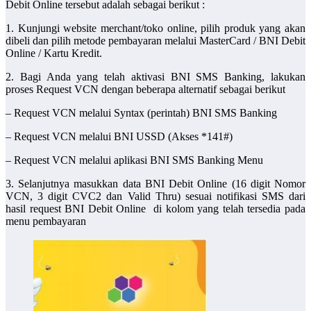
Debit Online tersebut adalah sebagai berikut :
1. Kunjungi website merchant/toko online, pilih produk yang akan
dibeli dan pilih metode pembayaran melalui MasterCard / BNI Debit
Online / Kartu Kredit.
2. Bagi Anda yang telah aktivasi BNI SMS Banking, lakukan
proses Request VCN dengan beberapa alternatif sebagai berikut
– Request VCN melalui Syntax (perintah) BNI SMS Banking
– Request VCN melalui BNI USSD (Akses *141#)
– Request VCN melalui aplikasi BNI SMS Banking Menu
3. Selanjutnya masukkan data BNI Debit Online (16 digit Nomor
VCN, 3 digit CVC2 dan Valid Thru) sesuai notifikasi SMS dari
hasil request BNI Debit Online di kolom yang telah tersedia pada
menu pembayaran