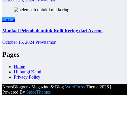
Umum
Manfaat Pelembab untuk Kulit Kering dari Aveeno
October 16, 2024
Provitamon
Pages
Home
Hubungi Kami
Privacy Policy
NewsBlogger - Magazine & Blog
WordPress
Theme 2026 |
Powered By
SpiceThemes