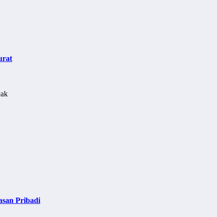
urat
asan Pribadi