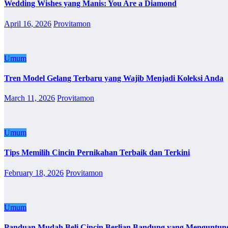
Wedding Wishes yang Manis: You Are a Diamond
April 16, 2026
Provitamon
Umum
Tren Model Gelang Terbaru yang Wajib Menjadi Koleksi Anda
March 11, 2026
Provitamon
Umum
Tips Memilih Cincin Pernikahan Terbaik dan Terkini
February 18, 2026
Provitamon
Umum
Panduan Mudah Beli Cincin Berlian Bandung yang Menguntun