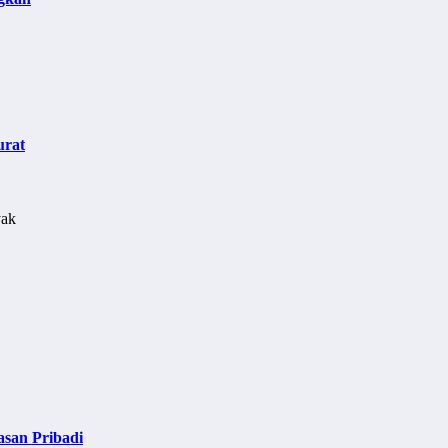
urat
asan Pribadi