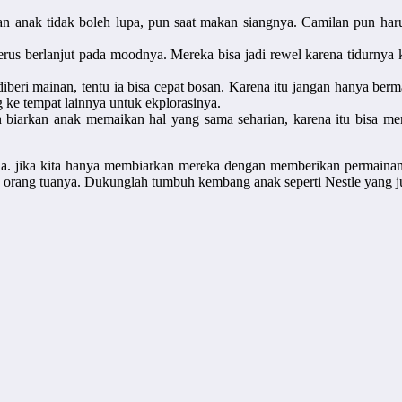
 anak tidak boleh lupa, pun saat makan siangnya. Camilan pun haru
erus berlanjut pada moodnya. Mereka bisa jadi rewel karena tidurnya 
iberi mainan, tentu ia bisa cepat bosan. Karena itu jangan hanya berma
 ke tempat lainnya untuk ekplorasinya.
n biarkan anak memaikan hal yang sama seharian, karena itu bisa m
ua. jika kita hanya membiarkan mereka dengan memberikan permainan 
an orang tuanya. Dukunglah tumbuh kembang anak seperti Nestle yang 