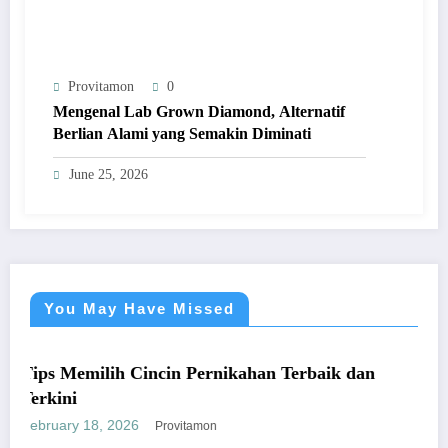
Provitamon
0
Mengenal Lab Grown Diamond, Alternatif
Berlian Alami yang Semakin Diminati
June 25, 2026
You May Have Missed
M
UMUM
 Memilih Cincin Pernikahan Terbaik dan
Pandu
ini
yang 
ary 18, 2026
Januar
Provitamon