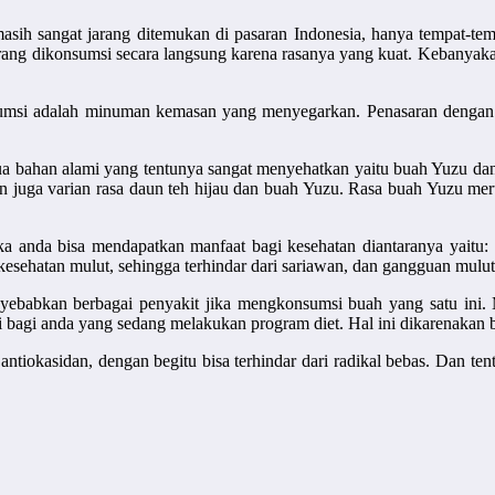
sih sangat jarang ditemukan di pasaran Indonesia, hanya tempat-temp
arang dikonsumsi secara langsung karena rasanya yang kuat. Kebanyak
nsumsi adalah minuman kemasan yang menyegarkan. Penasaran dengan
a bahan alami yang tentunya sangat menyehatkan yaitu buah Yuzu dan 
dan juga varian rasa daun teh hijau dan buah Yuzu. Rasa buah Yuzu me
 anda bisa mendapatkan manfaat bagi kesehatan diantaranya yaitu: 
sehatan mulut, sehingga terhindar dari sariawan, dan gangguan mulut se
nyebabkan berbagai penyakit jika mengkonsumsi buah yang satu ini. M
 bagi anda yang sedang melakukan program diet. Hal ini dikarenakan 
ntiokasidan, dengan begitu bisa terhindar dari radikal bebas. Dan te