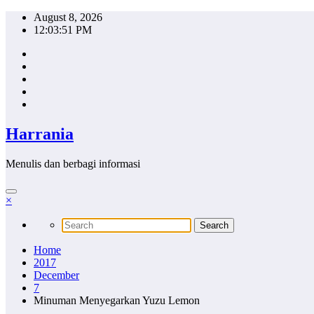
Skip
August 8, 2026
to
12:03:52 PM
content
Harrania
Menulis dan berbagi informasi
×
Home
2017
December
7
Minuman Menyegarkan Yuzu Lemon