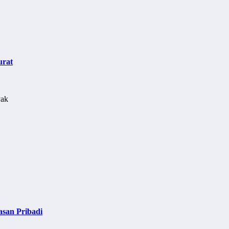
urat
asan Pribadi