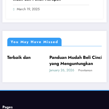
March 19, 2025
You May Have Missed
k dan
Panduan Mudah Beli Cincin Berlian Ba
UMUM
yang Menguntungkan
January 26, 2026
Provitamon
Pages