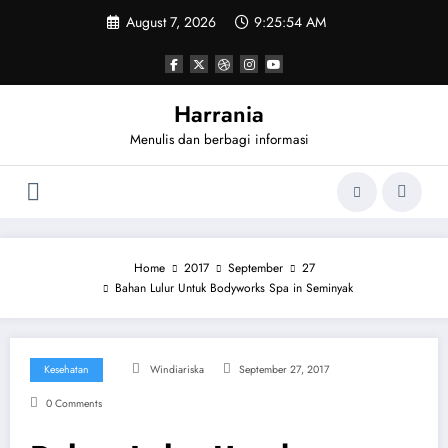
Skip
August 7, 2026
9:25:55 AM
to
content
Harrania
Menulis dan berbagi informasi
Home
2017
September
27
Bahan Lulur Untuk Bodyworks Spa in Seminyak
Kesehatan
Windiariska
September 27, 2017
0 Comments