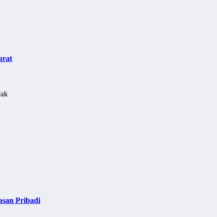
urat
asan Pribadi