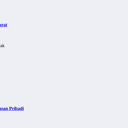
urat
asan Pribadi