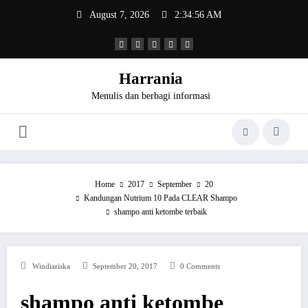
Skip
August 7, 2026
2:34:56 AM
to
content
Harrania
Menulis dan berbagi informasi
Home
2017
September
20
Kandungan Nutrium 10 Pada CLEAR Shampo
shampo anti ketombe terbaik
Windiariska
September 20, 2017
0 Comments
shampo anti ketombe