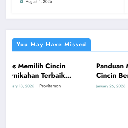
August 4, 2026
You May Have Missed
in
Panduan Mudah Beli
UMUM
ik
Cincin Berlian
Bandung yang
n
Provitamon
January 26, 2026
Menguntungkan