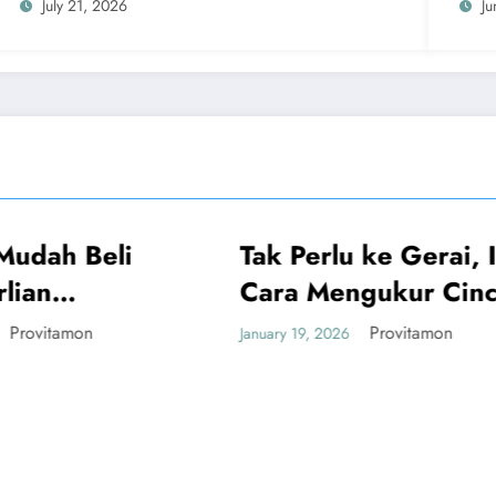
July 21, 2026
Ju
Tak Perlu ke Gerai, Ini
UMUM
UMUM
Cara Mengukur Cincin
Sendiri yang Akurat
Provitamon
January 19, 2026