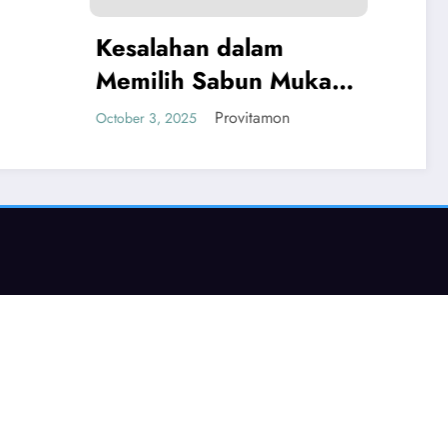
 dalam
Sabun Muka
it Berminyak
Provitamon