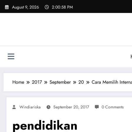
Skip
August 9, 2026
2:00:59 PM
to
content
Home
2017
September
20
Cara Memilih Interna
Windiariska
September 20, 2017
0 Comments
pendidikan