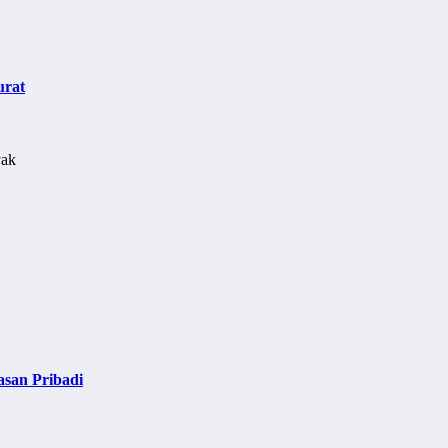
urat
asan Pribadi