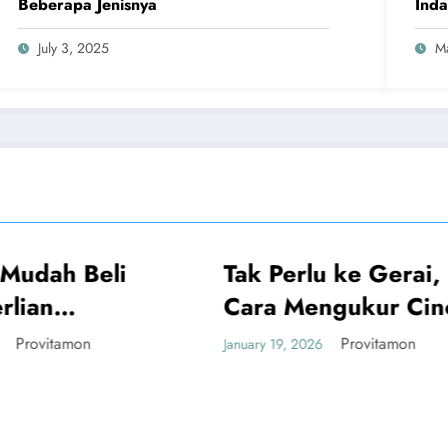
Beberapa Jenisnya
Ind
July 3, 2025
M
Perlu ke Gerai, Ini
UMUM
a Mengukur Cincin
iri yang Akurat
Provitamon
19, 2026