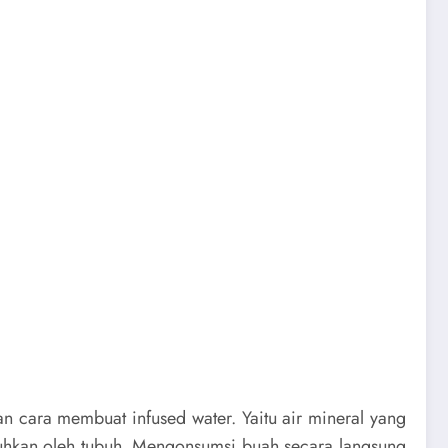
n cara membuat infused water. Yaitu air mineral yang
uhkan oleh tubuh. Mengonsumsi buah secara langsung