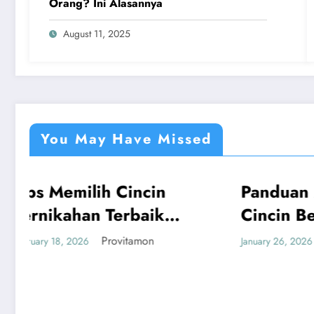
Orang? Ini Alasannya
August 11, 2025
You May Have Missed
Panduan Mudah Beli
Tak 
UMUM
UMUM
Cincin Berlian
Car
Bandung yang
Send
Provitamon
January 26, 2026
January 
Menguntungkan