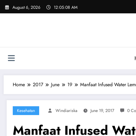
Skip
August 6, 2026
12:05:09 AM
to
content
Home
2017
June
19
Manfaat Infused Water Le
Kesehatan
Windiariska
June 19, 2017
0 C
Manfaat Infused Wa