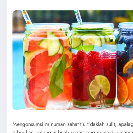
Mengonsumsi minuman sehat tiu tidaklah sulit, apala
diberikan potongan buah segar yang mana di dalamn