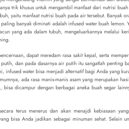
ya trik khusus untuk mengambil manfaat dari nutrisi bua
buh, yaitu manfaat nutrisi buah pada air tersebut. Banyak 
g paling banyak diminati adalah infused water buah lemon.
-racun yang ada dalam tubuh, mengeluarkannya melalui ker
ning.
pencernaan, dapat meredam rasa sakit kepal, serta memper
putih, dan pada dasarnya air putih itu sangatlah penting 
i ini, infused water bisa menjadi alternatif bagi Anda yang 
a umumnya, ada rasa manis-manis asam yang merupakan hasil
da, bisa dicampur dengan berbagai aneka buah segar lainny
 secara terus menerus dan akan menajdi kebiasaan yang
yang bisa Anda jadikan sebagai minuman sehat. Selain un