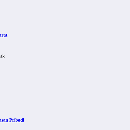
urat
asan Pribadi