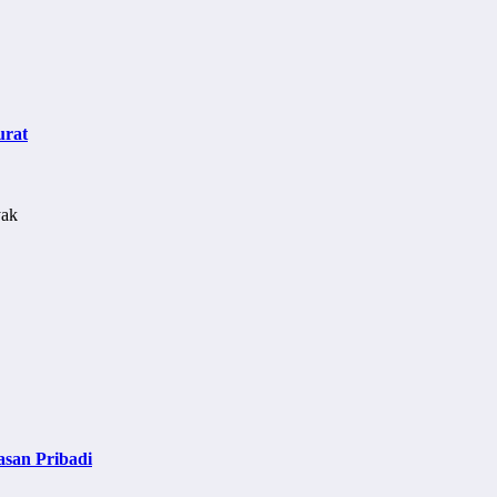
urat
asan Pribadi