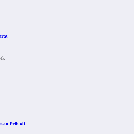
urat
asan Pribadi