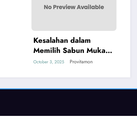
 dalam
Sabun Muka
it Berminyak
Provitamon