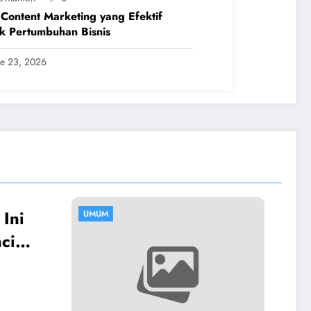
 Content Marketing yang Efektif
k Pertumbuhan Bisnis
ne 23, 2026
UMUM
Luxury Jewelry Bran
yang Wajib Dimiliki
untuk Koleksi
Provitamon
August 16, 2025
Perhiasan Pribadi