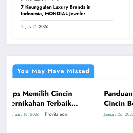
7 Keunggulan Luxury Brands in
Indonesia, MONDIAL Jeweler
July 21, 2026
You May Have Missed
in
Panduan Mudah Beli
UMUM
ik
Cincin Berlian
Bandung yang
n
Provitamon
January 26, 2026
Menguntungkan