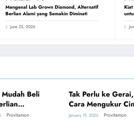
Mengenal Lab Grown Diamond, Alternatif
Kiat
Berlian Alami yang Semakin Diminati
untu
June 25, 2026
Ju
Tak Perlu ke Gerai, Ini
UMUM
UMUM
Cara Mengukur Cincin
Sendiri yang Akurat
Provitamon
January 19, 2026