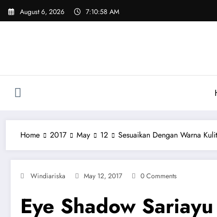
Skip
August 6, 2026
7:10:59 AM
to
content
Home
2017
May
12
Sesuaikan Dengan Warna Kuli
Windiariska
May 12, 2017
0 Comments
Eye Shadow Sariayu