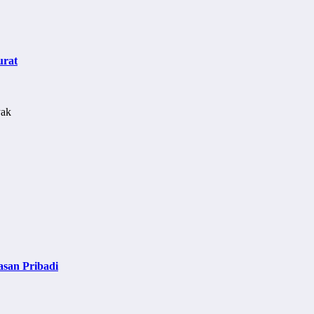
urat
asan Pribadi