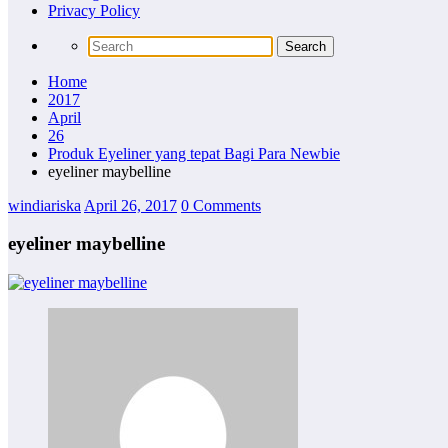
Privacy Policy
Home
2017
April
26
Produk Eyeliner yang tepat Bagi Para Newbie
eyeliner maybelline
windiariska
April 26, 2017
0 Comments
eyeliner maybelline