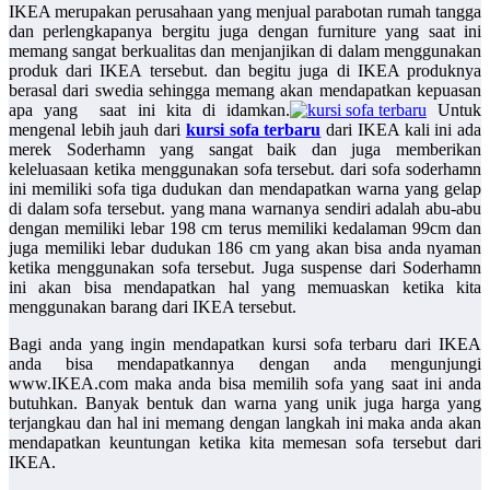
IKEA merupakan perusahaan yang menjual parabotan rumah tangga
dan perlengkapanya bergitu juga dengan furniture yang saat ini
memang sangat berkualitas dan menjanjikan di dalam menggunakan
produk dari IKEA tersebut. dan begitu juga di IKEA produknya
berasal dari swedia sehingga memang akan mendapatkan kepuasan
apa yang saat ini kita di idamkan.
Untuk
mengenal lebih jauh dari
kursi sofa terbaru
dari IKEA kali ini ada
merek Soderhamn yang sangat baik dan juga memberikan
keleluasaan ketika menggunakan sofa tersebut. dari sofa soderhamn
ini memiliki sofa tiga dudukan dan mendapatkan warna yang gelap
di dalam sofa tersebut. yang mana warnanya sendiri adalah abu-abu
dengan memiliki lebar 198 cm terus memiliki kedalaman 99cm dan
juga memiliki lebar dudukan 186 cm yang akan bisa anda nyaman
ketika menggunakan sofa tersebut. Juga suspense dari Soderhamn
ini akan bisa mendapatkan hal yang memuaskan ketika kita
menggunakan barang dari IKEA tersebut.
Bagi anda yang ingin mendapatkan kursi sofa terbaru dari IKEA
anda bisa mendapatkannya dengan anda mengunjungi
www.IKEA.com
maka anda bisa memilih sofa yang saat ini anda
butuhkan. Banyak bentuk dan warna yang unik juga harga yang
terjangkau dan hal ini memang dengan langkah ini maka anda akan
mendapatkan keuntungan ketika kita memesan sofa tersebut dari
IKEA.