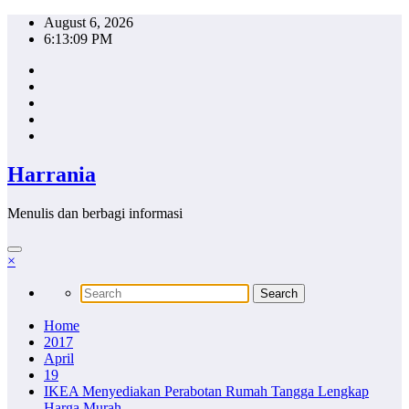
Skip
August 6, 2026
to
6:13:09 PM
content
Harrania
Menulis dan berbagi informasi
×
Home
2017
April
19
IKEA Menyediakan Perabotan Rumah Tangga Lengkap
Harga Murah