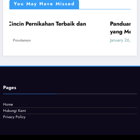
You May Have Missed
ahan Terbaik dan
Panduan Mudah Beli Cincin 
UMUM
yang Menguntungkan
January 26, 2026
Provitamon
Pages
Home
Hubungi Kami
Privacy Policy