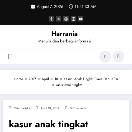
Skip
August 7, 2026
11:41:33 AM
to
content
Harrania
Menulis dan berbagi informasi
Home
2017
April
18
Kasur Anak Tingkat Flaxa Dari IKEA
kasur anak tingkat
Windiariska
April 18, 2017
0 Comments
kasur anak tingkat