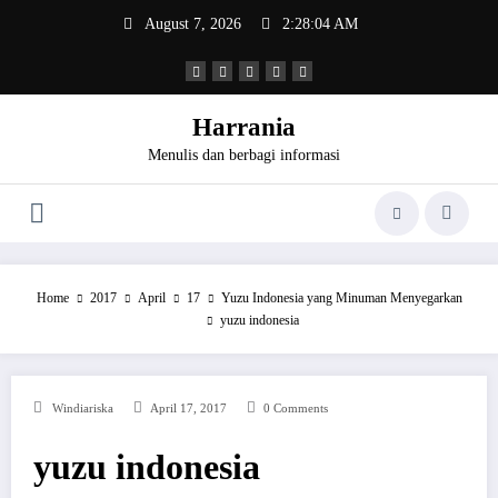
Skip
August 7, 2026
2:28:04 AM
to
content
Harrania
Menulis dan berbagi informasi
Home
2017
April
17
Yuzu Indonesia yang Minuman Menyegarkan
yuzu indonesia
Windiariska
April 17, 2017
0 Comments
yuzu indonesia