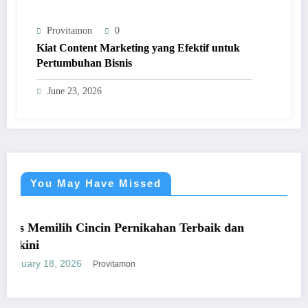
Provitamon
0
Kiat Content Marketing yang Efektif untuk
Pertumbuhan Bisnis
June 23, 2026
You May Have Missed
UMUM
ilih Cincin Pernikahan Terbaik dan
Panduan M
yang Men
8, 2026
January 26,
Provitamon