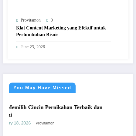
Provitamon
0
Kiat Content Marketing yang Efektif untuk
Pertumbuhan Bisnis
June 23, 2026
You May Have Missed
UMUM
 Pernikahan Terbaik dan
Panduan Mudah Beli 
yang Menguntungkan
January 26, 2026
itamon
Provita