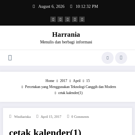
Skip
August 6, 2026
10:12:32 PM
to
content
Harrania
Menulis dan berbagi informasi
Home
2017
April
15
Percetakan yang Menggunakan Teknologi Canggih dan Modern
cetak kalender(1)
Windiariska
April 15, 2017
0 Comments
cetak kalender(1)