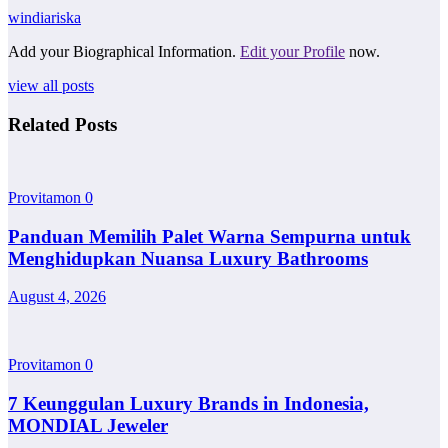
windiariska
Add your Biographical Information.
Edit your Profile
now.
view all posts
Related Posts
Provitamon
0
Panduan Memilih Palet Warna Sempurna untuk
Menghidupkan Nuansa Luxury Bathrooms
August 4, 2026
Provitamon
0
7 Keunggulan Luxury Brands in Indonesia,
MONDIAL Jeweler