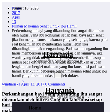
Skip
August 10, 2026
Home
to
2017
content
April
13
Pilihan Makanan Sehat Untuk Ibu Hamil
Perkembangan bayi yang dikandung ibu sangat ditentukan
oleh nutrisi yang ibu konsumsi setiap hari, bayi akan sehat
jika ibu mengonsumsi makanan yang sehat juga, karena pada
saat kehamilan ibu memberikan nutrisi lebih jika
dibandingkan tidak mengandung. Pada saat mengandung ibu
Harrania
harus memberikan asupan pada dirinya dan janinnya, jika
wanita yang tidak mengandung hanya memberikan asupan
Menulis dan berbagi informasi
nutrisi pada dirinya sendiri. Untuk itu, perhatikan asupan
lengkap dan bergizi makanan yang ibu konsumsi pada saat
hamil. Berikut ini beberapa pilihan makanan sehat untuk ibu
hamil yang direkomendasikan oleh dokter.
×
windiariska
April 13, 2017
0 Comments
Harrania
Perkembangan bayi yang dikandung ibu sangat
Menulis dan berbagi informasi
ditentukan oleh nutrisi yang ibu konsumsi setiap
hari, bayi akan sehat jika ibu mengonsumsi
Home
makanan yang sehat juga, karena pada saat