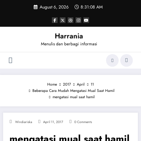
Skip
August 6, 2026
8:31:08 AM
to
content
Harrania
Menulis dan berbagi informasi
Home
2017
April
11
Beberapa Cara Mudah Mengatasi Mual Saat Hamil
mengatasi mual saat hamil
Windiariska
April 11, 2017
0 Comments
mengatasi mual saat hamil