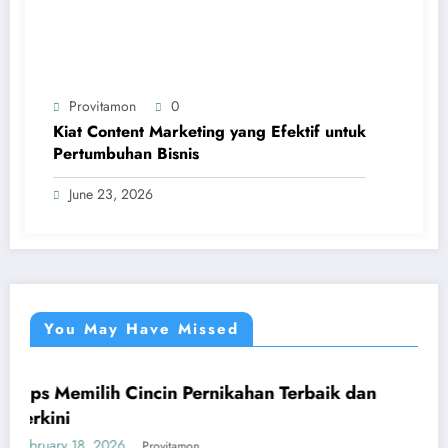
Provitamon
0
Kiat Content Marketing yang Efektif untuk
Pertumbuhan Bisnis
June 23, 2026
You May Have Missed
lih Cincin Pernikahan Terbaik dan
Panduan Mu
UMUM
yang Meng
2026
January 26, 202
Provitamon