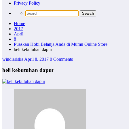
Privacy Policy
Home
2017
April
8
Puaskan Hobi Belanja Anda di Mumu Online Store
beli kebutuhan dapur
windiariska
April 8, 2017
0 Comments
beli kebutuhan dapur