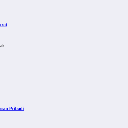
urat
asan Pribadi