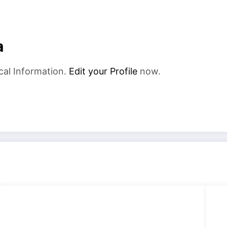
a
cal Information.
Edit your Profile
now.