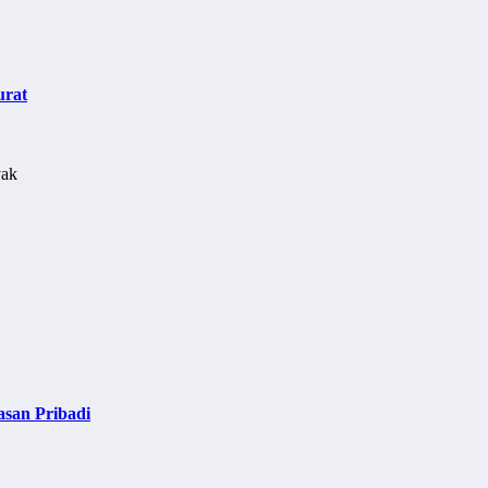
urat
asan Pribadi