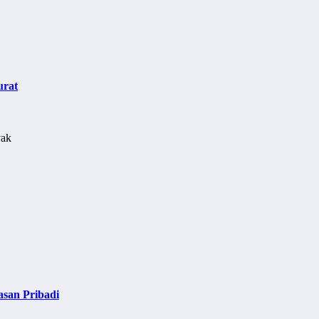
urat
asan Pribadi