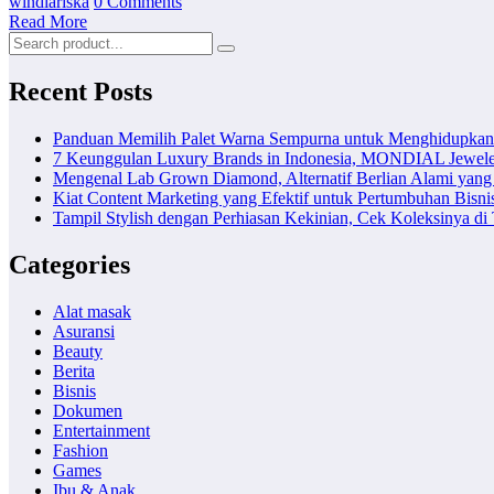
windiariska
0 Comments
Read More
Recent Posts
Panduan Memilih Palet Warna Sempurna untuk Menghidupka
7 Keunggulan Luxury Brands in Indonesia, MONDIAL Jewele
Mengenal Lab Grown Diamond, Alternatif Berlian Alami yang
Kiat Content Marketing yang Efektif untuk Pertumbuhan Bisni
Tampil Stylish dengan Perhiasan Kekinian, Cek Koleksinya d
Categories
Alat masak
Asuransi
Beauty
Berita
Bisnis
Dokumen
Entertainment
Fashion
Games
Ibu & Anak