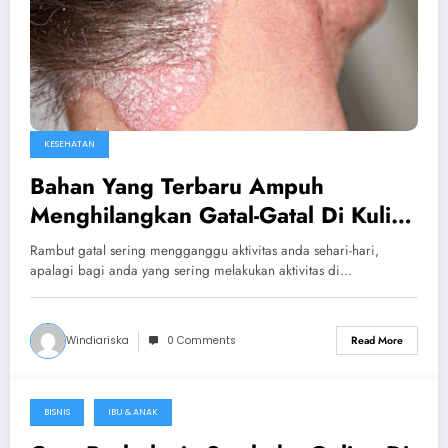
KESEHATAN
Bahan Yang Terbaru Ampuh
Menghilangkan Gatal-Gatal Di Kulit
Kepala
Rambut gatal sering mengganggu aktivitas anda sehari-hari,
apalagi bagi anda yang sering melakukan aktivitas di…
Windiariska
0 Comments
Read More
BISNIS
IBU & ANAK
January 16, 2017