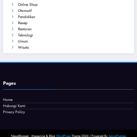
Online Shop
Otomotif
Pendidikan
Resep
Restoran
Teknologi
Umum
Wisata
Pages
Home
Hubungi Kami
Privacy Policy
NewsBlogger - Magazine & Blog
WordPress
Theme 2026 | Powered By
SpiceThemes