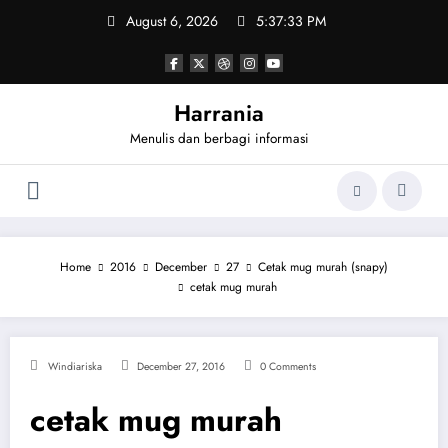
Skip
August 6, 2026
5:37:33 PM
to
content
Harrania
Menulis dan berbagi informasi
Home
2016
December
27
Cetak mug murah (snapy)
cetak mug murah
Windiariska
December 27, 2016
0 Comments
cetak mug murah