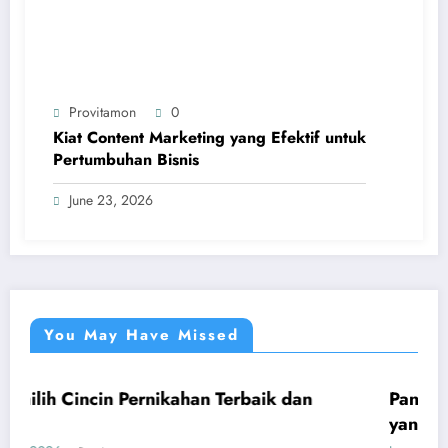
Provitamon
0
Kiat Content Marketing yang Efektif untuk
Pertumbuhan Bisnis
June 23, 2026
You May Have Missed
ernikahan Terbaik dan
Panduan Mudah Beli Ci
UMUM
yang Menguntungkan