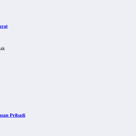
urat
asan Pribadi