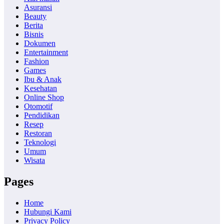
Asuransi
Beauty
Berita
Bisnis
Dokumen
Entertainment
Fashion
Games
Ibu & Anak
Kesehatan
Online Shop
Otomotif
Pendidikan
Resep
Restoran
Teknologi
Umum
Wisata
Pages
Home
Hubungi Kami
Privacy Policy