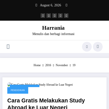
Skip
August 6, 2026
to
content
Harrania
Menulis dan berbagi informasi
Home
2016
November
19
November 19, 2016
PENDIDIKAN
Cara Gratis Melakukan Study
Abroad ke Luar Negeri