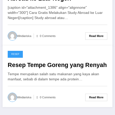
[caption id="attachment_1386" align="alignnone"
width="300"] Cara Gratis Melakukan Study Abroad ke Luar
Negeri[/caption] Study abroad atau…
Read More
Windiariska
0 Comments
RESEP
November 19, 2016
Resep Tempe Goreng yang Renyah
Tempe merupakan salah satu makanan yang kaya akan
manfaat, sebab di dalam tempe ada protein…
Read More
Windiariska
0 Comments