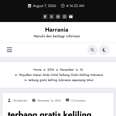
Skip
August 7, 2026
4:14:22 AM
to
content
Harrania
Menulis dan berbagi informasi
Home
2016
November
16
Wujudkan Impian Anda Untuk Terbang Gratis Keliling Indonesia
terbang gratis keliling Indonesia sepanjang tahun
Windiariska
November 16, 2016
0 Comments
terbang gratis keliling