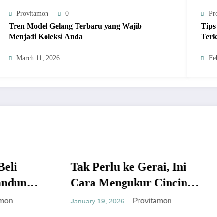
Provitamon
0
Pr
Tren Model Gelang Terbaru yang Wajib
Tips
Menjadi Koleksi Anda
Terk
March 11, 2026
Fe
k Perlu ke Gerai, Ini
MUM
UMUM
ra Mengukur Cincin
Kesalahan da
ndiri yang Akurat
Provitamon
ary 19, 2026
Memilih Sab