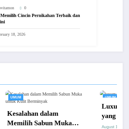
ovitamon
0
 Memilih Cincin Pernikahan Terbaik dan
ini
bruary 18, 2026
UMUM
Luxury Jewelry Brand
lam
yang Wajib Dimiliki
un Muka
untuk Koleksi Perhiasan
Provitamon
August 16, 2025