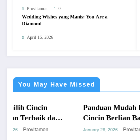
Provitamon
0
Wedding Wishes yang Manis: You Are a
Diamond
April 16, 2026
You May Have Missed
Panduan Mudah Beli
UMUM
Ta
U
an
Cincin Berlian Bandung
Ca
yang Menguntungkan
Se
Provitamon
January 26, 2026
Janu