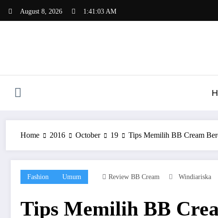
Skip
August 8, 2026
1:41:04 AM
to
content
H
Home
2016
October
19
Tips Memilih BB Cream Berd
Fashion
Umum
Review BB Cream
Windiariska
Tips Memilih BB Crea