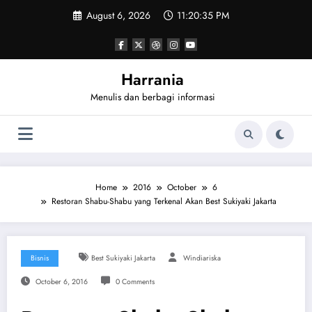
Skip
August 6, 2026
11:20:36 PM
to
content
Harrania
Menulis dan berbagi informasi
Home
2016
October
6
Restoran Shabu-Shabu yang Terkenal Akan Best Sukiyaki Jakarta
Bisnis
Best Sukiyaki Jakarta
Windiariska
October 6, 2016
0 Comments