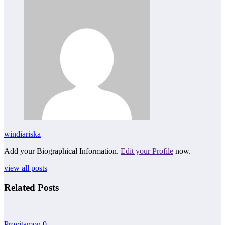
windiariska
Add your Biographical Information.
Edit your Profile
now.
view all posts
Related Posts
Provitamon
0