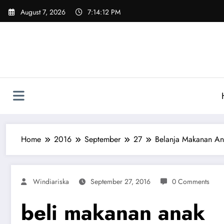
Skip
August 7, 2026
7:14:12 PM
to
content
Home
2016
September
27
Belanja Makanan An
Windiariska
September 27, 2016
0 Comments
beli makanan anak