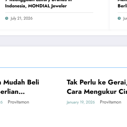
Indonesia, MONDIAL Jeweler
Berl
July 21, 2026
Ju
Tak Perlu ke Gerai, Ini
UMUM
UMUM
Cara Mengukur Cincin
Sendiri yang Akurat
Provitamon
January 19, 2026