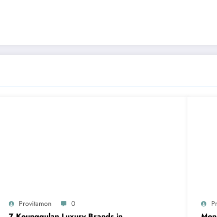
Provitamon
0
P
7 Keunggulan Luxury Brands in
Meng