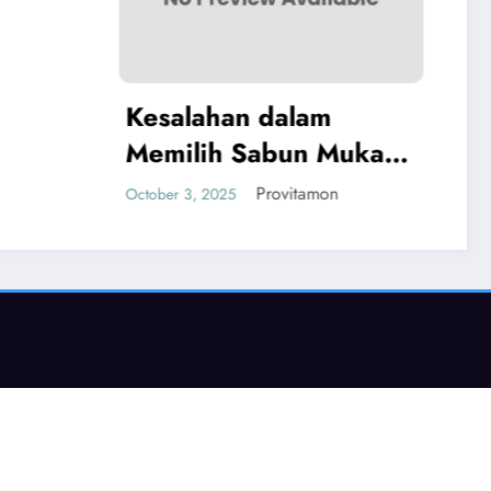
an dalam
 Sabun Muka
lit Berminyak
Provitamon
5