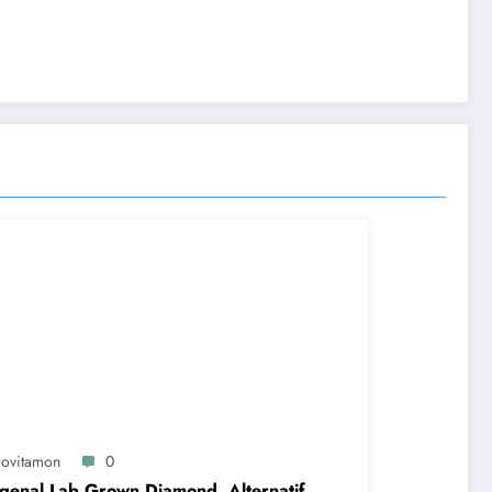
rovitamon
0
enal Lab Grown Diamond, Alternatif