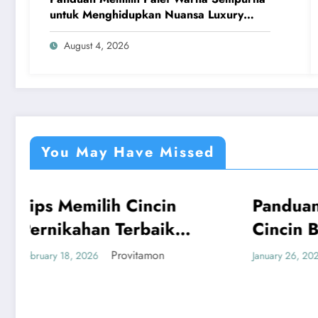
untuk Menghidupkan Nuansa Luxury
Bathrooms
August 4, 2026
You May Have Missed
cin
Panduan Mudah Beli
UMUM
aik
Cincin Berlian
Bandung yang
mon
Provitamon
January 26, 2026
Menguntungkan