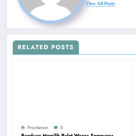
View All Posts
RELATED POSTS
Provitamon
0
Panduan Memilih Palet Warna Sempurna